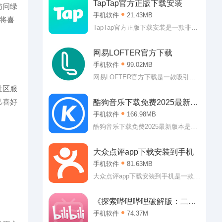
TapTap官方正版下载安装
访问绿
手机软件
21.43MB
松将喜
TapTap官方正版下载安装是一款非常
优秀的手机游戏社区。TapTap官方正
版下载安装吸引了大量制作游戏的个
网易LOFTER官方下载
体或公司，用户可以轻松在这里发现
手机软件
99.02MB
许多新的游戏，首发的时候也会给与
提醒哦，根本不用担心会错过什么!而
网易LOFTER官方下载是一款吸引了
且这里也是非常火爆的游戏社区，大
许多年轻人前来的泛兴趣社区。也就
社区服
量的攻略，甚至还提供渠道福利等待
是说，网易LOFTER官方下载软件中
己喜好
酷狗音乐下载免费2025最新版
领取，那是相当的不错!
各位可以轻松找到各种各样的兴趣社
本
手机软件
166.98MB
区，二次元、影视、旅行等各个领域
的都可以找到，许多志同道合的小伙
酷狗音乐下载免费2025最新版本是一
伴在这里等你!
款非常优秀的音乐播放类应用。酷狗
音乐下载免费2025最新版本作为当下
大众点评app下载安装到手机
最强大的播放平台，可以说用户可以
手机软件
81.63MB
在这里听到任何自己想听的歌曲。
嗯，怎么说的也会有翻唱版本或者是
大众点评app下载安装到手机是一款可
MV版本的?反正小编的个人收听要求
以引领大家前往消费的生活服务类应
是基本得到满足了!
用。大众点评app下载安装到手机可以
《探索哔哩哔哩破解版：二次
让大家了解到附近的可以消费的内
元的乐园》
手机软件
74.37M
容，可以是美食，可以是美景，也可