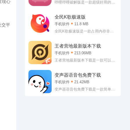
发现心
以是看电影什么的!
哔哩哔哩破解版是一款超级好用的二
次元休闲社区，哔哩哔哩破解版2019
内直接登入即可获得大会员权益，各
全民K歌极速版
种视频随心看，软件内有着超多二次
手机软件
11.8 MB
社交平
元番剧，可以说是喜欢二次元用户的
福音。感兴趣的朋友欢迎来99seo下
全民K歌极速版是一款占用内存非常
载。
小的手机k歌的升级应用，全民K歌极
速最新版这是一款与全民k歌比较更加
王者营地最新版本下载
好用的，不但占用的内存小而且在应
手机软件
213.06MB
用中的功能基本上没有什么区别，有
兴趣的小伙伴可以下载一个来k歌。
王者营地最新版本下载是一款可以让
你随时查看个人战绩的辅助软件。王
者营地最新版本下载专门提供王者荣
变声器语音包免费下载
耀的各项服务，查战绩，查攻略、看
手机软件
21.42MB
直播以及游戏公告什么的都能轻松查
看哦!
变声器语音包免费下载是一款简单有
趣的变声辅助软件。变声器语音包免
费下载专门为游戏打造，虽然带着欺
骗属性，但是能够让大家的游戏体验
直线上升呢!不管是从对局的欢乐程度
上还是从队友的热情方面都是如此，
至于为啥，懂的都懂!