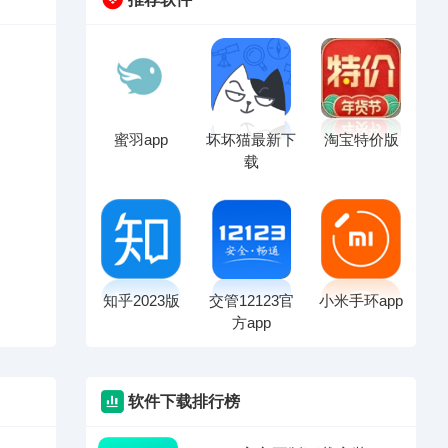
蜜羽app
坏坏猫最新下
淘宝特价版
载
知乎2023版
交管12123官
小米手环app
方app
软件下载排行榜