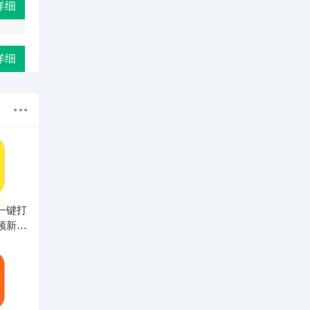
详细
详细
：一键打
频新体