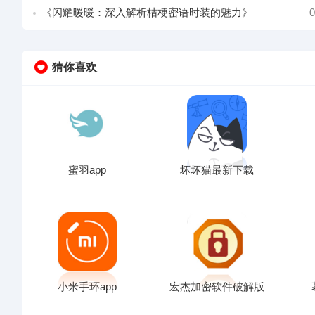
《闪耀暖暖：深入解析桔梗密语时装的魅力》
0
猜你喜欢
蜜羽app
坏坏猫最新下载
小米手环app
宏杰加密软件破解版