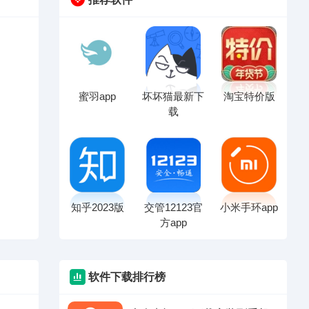
蜜羽app
坏坏猫最新下
淘宝特价版
载
知乎2023版
交管12123官
小米手环app
方app
软件下载排行榜