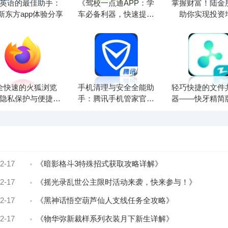
英语的最佳助手：
《驾校一点通APP：学
掌握财富！陆金所
新东方app体验分享
车必备利器，快速提高
助你实现投资
驾考成绩》
全快速的火狐浏览
手机清理与安全全能助
轻巧快捷的文件
隐私保护与便捷体
手：腾讯手机管家官方
器——快牙精简版
验
版推荐
2-17
《暗影格斗3特殊招式获取攻略详解》
2-17
《摇光录乱世公主限时活动来袭，快来参与！》
2-17
《黑神话悟空葫芦仙人支线任务全攻略》
2-17
《物华弥新裁样系列衣装月下新生详解》