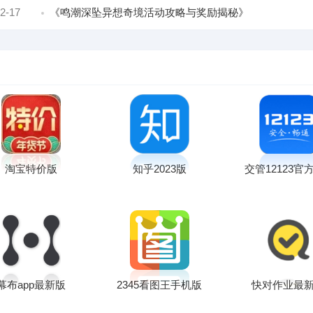
2-17
《鸣潮深坠异想奇境活动攻略与奖励揭秘》
淘宝特价版
知乎2023版
交管12123官方
幕布app最新版
2345看图王手机版
快对作业最