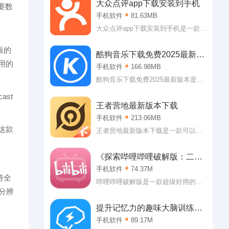
大众点评app下载安装到手机
要数
手机软件
81.63MB
大众点评app下载安装到手机是一款可
以引领大家前往消费的生活服务类应
用。大众点评app下载安装到手机可以
版的
酷狗音乐下载免费2025最新版
让大家了解到附近的可以消费的内
用的
本
手机软件
166.98MB
容，可以是美食，可以是美景，也可
以是看电影什么的!
酷狗音乐下载免费2025最新版本是一
款非常优秀的音乐播放类应用。酷狗
ast
音乐下载免费2025最新版本作为当下
王者营地最新版本下载
最强大的播放平台，可以说用户可以
手机软件
213.06MB
在这里听到任何自己想听的歌曲。
这款
嗯，怎么说的也会有翻唱版本或者是
王者营地最新版本下载是一款可以让
MV版本的?反正小编的个人收听要求
你随时查看个人战绩的辅助软件。王
是基本得到满足了!
者营地最新版本下载专门提供王者荣
《探索哔哩哔哩破解版：二次
耀的各项服务，查战绩，查攻略、看
元的乐园》
手机软件
74.37M
直播以及游戏公告什么的都能轻松查
持全
看哦!
哔哩哔哩破解版是一款超级好用的二
分辨
次元休闲社区，哔哩哔哩破解版2019
内直接登入即可获得大会员权益，各
提升记忆力的趣味大脑训练
种视频随心看，软件内有着超多二次
app——未来之光破解版
手机软件
89.17M
元番剧，可以说是喜欢二次元用户的