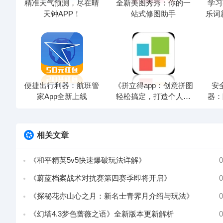
精准天气预测，尽在晴
全新美图秀秀：你的一
学习
天钟APP！
站式修图助手
乐词
便捷出行利器：航班管
《拼立得app：创意拼图
安
家App全新上线
轻松搞定，打造个人风
器：
格》
相关文章
《和平精英5v5快速爆破玩法详解》
0
《蔚蓝档案战术对抗赛第四赛季即将开启》
0
《探秘花亦山心之月：新名士青霁月介绍与玩法》
0
《幻塔4.3梦色蔷薇之语》全新版本更新解析
0