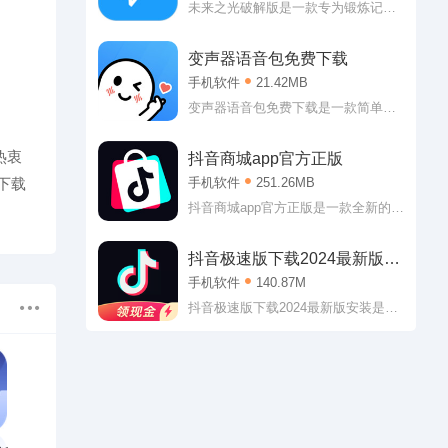
福音。感兴趣的朋友欢迎来99seo下
未来之光破解版是一款专为锻炼记忆
载。
力专注力等所研发的手机app软件，在
未来之光中有着多款脑力锻炼游戏与
变声器语音包免费下载
冥想平静音乐来进行科学与趣味性的
手机软件
21.42MB
大脑训练。现在就赶紧来优化下载站
下载未来之光来体验一下吧。
变声器语音包免费下载是一款简单有
趣的变声辅助软件。变声器语音包免
费下载专门为游戏打造，虽然带着欺
热衷
抖音商城app官方正版
骗属性，但是能够让大家的游戏体验
下载
手机软件
251.26MB
直线上升呢!不管是从对局的欢乐程度
上还是从队友的热情方面都是如此，
抖音商城app官方正版是一款全新的实
至于为啥，懂的都懂!
惠的线上购物软件。抖音商城app官方
正版拥有海量的商品可供购买，吃的
抖音极速版下载2024最新版安
喝的玩的用的都有，价格非常实惠，
装
手机软件
140.87M
多种分类让大家可以更好的从中将自
己需要的想要的商品筛选出来，也支
抖音极速版下载2024最新版安装是一
持大家直接进行相关搜索，简单便捷
个可以让用户们感受快乐的视频软
的操作，对于玩转智能机的你来说肯
件，这款软件的体积小，不会占用太
定没有丝毫难度!
多空间，但是内容非常丰富，各种实
时内容都会推送，用户们可以及时享
受精彩，也支持自己进行拍摄分享，
用户们还能参与评论，找到更多乐趣