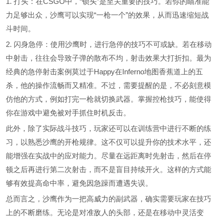
1. 打头：在CSGO中，“锁头”是至关重要的技巧。若你的瞄准能
力足够出众，沙鹰可以实现“一枪一个”的效果，从而迅速缩短战
斗时间。
2. 闪身急停：使用沙鹰时，进行急停的技巧不可或缺。若在移动
中射击，往往会导致子弹的散布不均，射击效果大打折扣。最为
经典的急停射击案例莫过于Happy在Inferno地图香蕉道上的五
杀，他的操作流畅而又精准。不过，需要提醒的是，不必刻意模
仿他的方式，例如打完一枪就切换武器。掌握控枪技巧，能使得
你在游戏中避免被对手抓住时机反击。
此外，除了实际战斗技巧，玩家还可以在训练营中进行不断的练
习，以熟悉沙鹰的开枪规律。这不仅可以提升你的技术水平，还
能增强在实战中的应对能力。尽量在远距离时先射击，然后在停
顿之后再进行第二次射击，而不是盲目持续开火。这样的方式能
够有效提高命中率，避免因急躁而遭遇失误。
总而言之，沙鹰作为一把高威力的副武器，确实需要玩家在技巧
上的不断磨练。无论是对准敌人的头部，还是在移动中灵活变