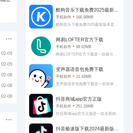
次元休闲社区，哔哩哔哩破解版2019
内直接登入即可获得大会员权益，各
酷狗音乐下载免费2025最新版
种视频随心看，软件内有着超多二次
本
手机软件
166.98MB
元番剧，可以说是喜欢二次元用户的
福音。感兴趣的朋友欢迎来99seo下
酷狗音乐下载免费2025最新版本是一
载。
款非常优秀的音乐播放类应用。酷狗
音乐下载免费2025最新版本作为当下
网易LOFTER官方下载
最强大的播放平台，可以说用户可以
手机软件
99.02MB
在这里听到任何自己想听的歌曲。
02-09
嗯，怎么说的也会有翻唱版本或者是
网易LOFTER官方下载是一款吸引了
MV版本的?反正小编的个人收听要求
许多年轻人前来的泛兴趣社区。也就
02-09
是基本得到满足了!
是说，网易LOFTER官方下载软件中
变声器语音包免费下载
各位可以轻松找到各种各样的兴趣社
02-08
手机软件
21.42MB
区，二次元、影视、旅行等各个领域
的都可以找到，许多志同道合的小伙
变声器语音包免费下载是一款简单有
02-08
伴在这里等你!
趣的变声辅助软件。变声器语音包免
02-08
费下载专门为游戏打造，虽然带着欺
抖音商城app官方正版
骗属性，但是能够让大家的游戏体验
手机软件
251.26MB
直线上升呢!不管是从对局的欢乐程度
上还是从队友的热情方面都是如此，
抖音商城app官方正版是一款全新的实
至于为啥，懂的都懂!
惠的线上购物软件。抖音商城app官方
正版拥有海量的商品可供购买，吃的
抖音极速版下载2024最新版安
喝的玩的用的都有，价格非常实惠，