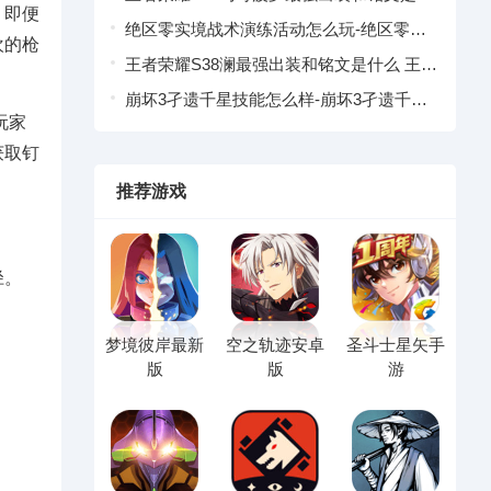
，即便
么 王者荣耀马可波罗S38赛季出装铭文推荐
绝区零实境战术演练活动怎么玩-绝区零实
欢的枪
境战术演练活动介绍
王者荣耀S38澜最强出装和铭文是什么 王者
荣耀澜S38赛季出装铭文推荐
崩坏3孑遗千星技能怎么样-崩坏3孑遗千星
玩家
技能情报介绍
获取钉
推荐游戏
径。
梦境彼岸最新
空之轨迹安卓
圣斗士星矢手
版
版
游