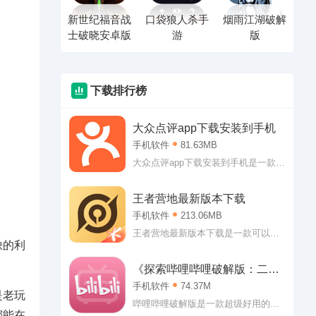
新世纪福音战
口袋狼人杀手
烟雨江湖破解
士破晓安卓版
游
版
下载排行榜
大众点评app下载安装到手机
手机软件
81.63MB
大众点评app下载安装到手机是一款可
以引领大家前往消费的生活服务类应
用。大众点评app下载安装到手机可以
王者营地最新版本下载
让大家了解到附近的可以消费的内
手机软件
213.06MB
容，可以是美食，可以是美景，也可
以是看电影什么的!
王者营地最新版本下载是一款可以让
缺的利
你随时查看个人战绩的辅助软件。王
者营地最新版本下载专门提供王者荣
《探索哔哩哔哩破解版：二次
耀的各项服务，查战绩，查攻略、看
元的乐园》
手机软件
74.37M
直播以及游戏公告什么的都能轻松查
是老玩
看哦!
哔哩哔哩破解版是一款超级好用的二
都能在