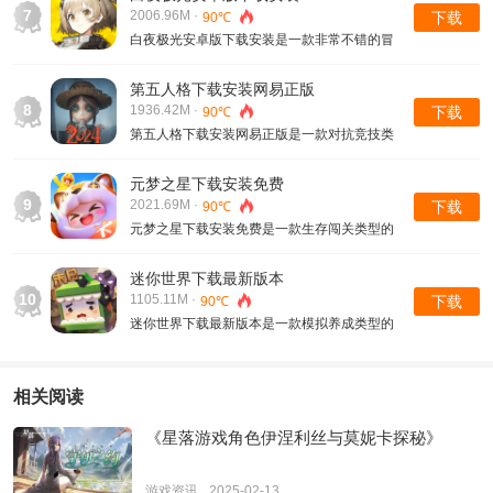
技能也都是可以随时来进行提升的，各种的游
7
2006.96M ·
下载
90℃
戏冒险体验和各种的竞技场景都是非常刺激
白夜极光安卓版下载安装是一款非常不错的冒
的，
险对战类型的游戏，更多的游戏角色剧情互动
冒险也等着大家解锁的，不同的美少女角色也
第五人格下载安装网易正版
搭配不同的技能属性来进行战斗的，提升战斗
8
1936.42M ·
下载
90℃
能力的方式也都是可以开启冒险搭配内容的，
第五人格下载安装网易正版是一款对抗竞技类
型的游戏，更多的游戏玩法和不同的对抗玩法
内容也都是非常精彩的，随时可以选择不同的
元梦之星下载安装免费
角色来进行闯关冒险的，里面的游戏对抗和不
9
2021.69M ·
下载
90℃
同的最新道具搭配冒险起来的
元梦之星下载安装免费是一款生存闯关类型的
游戏，更多的跑酷游戏玩家在游戏中不同的冒
险道具也可以随时来进行战斗的，更新享受闯
迷你世界下载最新版本
关冒险关卡也都是可以随时来进行兑换的，更
10
1105.11M ·
下载
90℃
多的技能和攻击方式也随时可以对战趣味体验
迷你世界下载最新版本是一款模拟养成类型的
的，
游戏，更多的游戏建筑玩法体验也可以玩家自
由搭配的，收集更多的材料和物资来进行建
造，里面的全新游戏房间也都是可以自由搭建
相关阅读
起来的，各种的大量生存冒险地图获取的装备
也都是非常丰富的，
《星落游戏角色伊涅利丝与莫妮卡探秘》
游戏资讯
2025-02-13