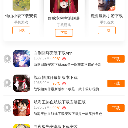
仙山小农下载安装
魔兽世界手游下载
红嫁衣密室逃脱最
手机游戏
手机游戏
最新版
官网安卓版
手机游戏
新版下载安装
下载
下载
下载
白荆回廊安装下载app
4
1637.57M ·
下载
90℃
白荆回廊安装下载app是一款非常不错的全新
冒险游戏，各种的游戏冒险和不同的玩法体验
随时沉浸式体验的，游戏中的冒险和不同的精
战双帕弥什最新版本下载
彩感受也都是可以获取模式战斗玩法的，里面
5
1965.09M ·
下载
90℃
的游戏角色冒险战斗也都是可以带来全新的体
战双帕弥什最新版本下载是一款非常好玩的二
验的，
次元战斗类型的游戏，更多的游戏冒险和不同
的玩法内容也可以沉浸式体验，各种游戏内容
航海王热血航线下载安装正版
和场景画面也都是非常唯美的，里面的游戏炫
6
1575.59M ·
下载
90℃
酷的玩法和不同的战斗冒险内容也都是非常刺
航海王热血航线下载安装正版是一款竞技角色
激的
扮演类型的游戏，更多的游戏获取角色冒险和
不同场景也都是非常有趣的，里面的游戏角色
白夜极光安卓版下载安装