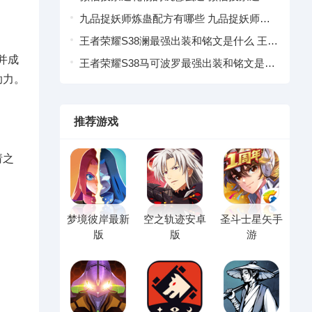
物退款操作指引
九品捉妖师炼蛊配方有哪些 九品捉妖师炼
蛊配方大全一览
王者荣耀S38澜最强出装和铭文是什么 王者
并成
荣耀澜S38赛季出装铭文推荐
王者荣耀S38马可波罗最强出装和铭文是什
助力。
么 王者荣耀马可波罗S38赛季出装铭文推荐
推荐游戏
请之
梦境彼岸最新
空之轨迹安卓
圣斗士星矢手
版
版
游