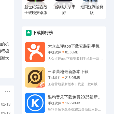
新世纪福音战
口袋狼人杀手
烟雨江湖破解
士破晓安卓版
游
版
下载排行榜
励的机
大众点评app下载安装到手机
们积极
手机软件
81.63MB
感谢大
大众点评app下载安装到手机是一款可
以引领大家前往消费的生活服务类应
用。大众点评app下载安装到手机可以
王者营地最新版本下载
让大家了解到附近的可以消费的内
手机软件
213.06MB
容，可以是美食，可以是美景，也可
以是看电影什么的!
王者营地最新版本下载是一款可以让
你随时查看个人战绩的辅助软件。王
者营地最新版本下载专门提供王者荣
酷狗音乐下载免费2025最新版
耀的各项服务，查战绩，查攻略、看
本
手机软件
166.98MB
02-13
直播以及游戏公告什么的都能轻松查
看哦!
酷狗音乐下载免费2025最新版本是一
02-13