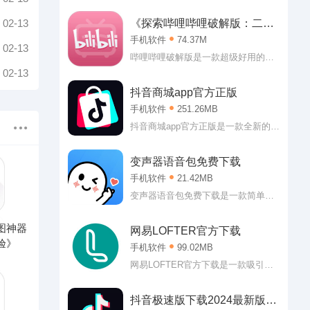
款非常优秀的音乐播放类应用。酷狗
音乐下载免费2025最新版本作为当下
02-13
《探索哔哩哔哩破解版：二次
最强大的播放平台，可以说用户可以
元的乐园》
手机软件
74.37M
在这里听到任何自己想听的歌曲。
02-13
嗯，怎么说的也会有翻唱版本或者是
哔哩哔哩破解版是一款超级好用的二
MV版本的?反正小编的个人收听要求
次元休闲社区，哔哩哔哩破解版2019
02-13
是基本得到满足了!
内直接登入即可获得大会员权益，各
抖音商城app官方正版
种视频随心看，软件内有着超多二次
手机软件
251.26MB
元番剧，可以说是喜欢二次元用户的
福音。感兴趣的朋友欢迎来99seo下
抖音商城app官方正版是一款全新的实
载。
惠的线上购物软件。抖音商城app官方
正版拥有海量的商品可供购买，吃的
变声器语音包免费下载
喝的玩的用的都有，价格非常实惠，
手机软件
21.42MB
多种分类让大家可以更好的从中将自
己需要的想要的商品筛选出来，也支
变声器语音包免费下载是一款简单有
持大家直接进行相关搜索，简单便捷
趣的变声辅助软件。变声器语音包免
的操作，对于玩转智能机的你来说肯
费下载专门为游戏打造，虽然带着欺
图神器
网易LOFTER官方下载
定没有丝毫难度!
骗属性，但是能够让大家的游戏体验
验》
手机软件
99.02MB
直线上升呢!不管是从对局的欢乐程度
上还是从队友的热情方面都是如此，
网易LOFTER官方下载是一款吸引了
至于为啥，懂的都懂!
许多年轻人前来的泛兴趣社区。也就
是说，网易LOFTER官方下载软件中
抖音极速版下载2024最新版安
各位可以轻松找到各种各样的兴趣社