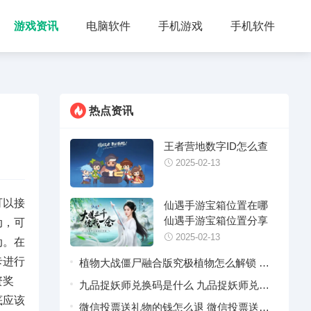
游戏资讯
电脑软件
手机游戏
手机软件
热点资讯
王者营地数字ID怎么查
2025-02-13
可以接
仙遇手游宝箱位置在哪
仙遇手游宝箱位置分享
动，可
2025-02-13
动。在
卡进行
植物大战僵尸融合版究极植物怎么解锁 植
资奖
物大战僵尸融合版究极植物合成配方汇总
九品捉妖师兑换码是什么 九品捉妖师兑换
底应该
码2025最新
微信投票送礼物的钱怎么退 微信投票送礼