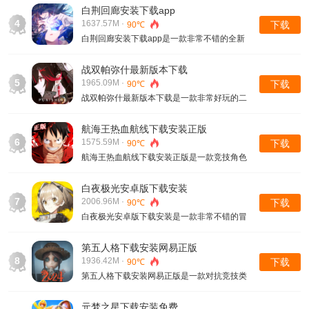
白荆回廊安装下载app
4
1637.57M ·
下载
90℃
白荆回廊安装下载app是一款非常不错的全新
冒险游戏，各种的游戏冒险和不同的玩法体验
随时沉浸式体验的，游戏中的冒险和不同的精
战双帕弥什最新版本下载
彩感受也都是可以获取模式战斗玩法的，里面
5
1965.09M ·
下载
90℃
的游戏角色冒险战斗也都是可以带来全新的体
战双帕弥什最新版本下载是一款非常好玩的二
验的，
次元战斗类型的游戏，更多的游戏冒险和不同
的玩法内容也可以沉浸式体验，各种游戏内容
航海王热血航线下载安装正版
和场景画面也都是非常唯美的，里面的游戏炫
6
1575.59M ·
下载
90℃
酷的玩法和不同的战斗冒险内容也都是非常刺
航海王热血航线下载安装正版是一款竞技角色
激的
扮演类型的游戏，更多的游戏获取角色冒险和
不同场景也都是非常有趣的，里面的游戏角色
白夜极光安卓版下载安装
技能也都是可以随时来进行提升的，各种的游
7
2006.96M ·
下载
90℃
戏冒险体验和各种的竞技场景都是非常刺激
白夜极光安卓版下载安装是一款非常不错的冒
的，
险对战类型的游戏，更多的游戏角色剧情互动
冒险也等着大家解锁的，不同的美少女角色也
第五人格下载安装网易正版
搭配不同的技能属性来进行战斗的，提升战斗
8
1936.42M ·
下载
90℃
能力的方式也都是可以开启冒险搭配内容的，
第五人格下载安装网易正版是一款对抗竞技类
型的游戏，更多的游戏玩法和不同的对抗玩法
内容也都是非常精彩的，随时可以选择不同的
元梦之星下载安装免费