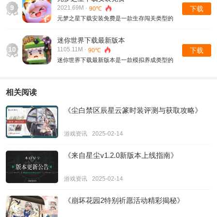
角色来进行闯关冒险的，里面的游戏对抗和不
9
2021.69M ·
下载
90℃
同的最新道具搭配冒险起来的
元梦之星下载安装免费是一款生存闯关类型的
游戏，更多的跑酷游戏玩家在游戏中不同的冒
险道具也可以随时来进行战斗的，更新享受闯
迷你世界下载最新版本
关冒险关卡也都是可以随时来进行兑换的，更
10
1105.11M ·
下载
90℃
多的技能和攻击方式也随时可以对战趣味体验
迷你世界下载最新版本是一款模拟养成类型的
的，
游戏，更多的游戏建筑玩法体验也可以玩家自
由搭配的，收集更多的材料和物资来进行建
造，里面的全新游戏房间也都是可以自由搭建
相关阅读
起来的，各种的大量生存冒险地图获取的装备
也都是非常丰富的，
《尘白禁区辰星云篆时装评测与获取攻略》
游戏资讯
2025-02-14
《来自星尘v1.2.0新版本上线指南》
游戏资讯
2025-02-14
《崩坏花园2特别祈愿活动精彩揭秘》