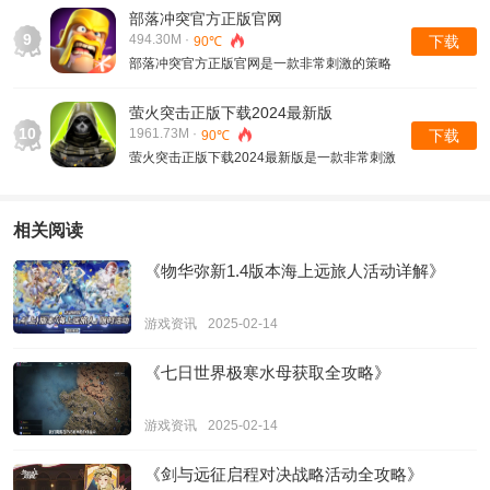
解答的问题都可以搜索，这里会有相关的内容
部落冲突官方正版官网
呈现，而且这里还能选择不同的观看方式，文
9
494.30M ·
下载
90℃
字图片内容，还能发现视频内容，各种短视频
部落冲突官方正版官网是一款非常刺激的策略
内容都可以观看，
战争类游戏，在这里可以解锁的挑战非常丰
富，这里有超多刺激的对战，不同模式都可以
萤火突击正版下载2024最新版
体验，而且这里可以建立自己的部落进行征
10
1961.73M ·
下载
90℃
战，通过不同的策略搭配，获取对战的胜利，
萤火突击正版下载2024最新版是一款非常刺激
可以获取丰富的资源
的射击类游戏，在这个世界中，这里迎接的挑
战非常丰富，超多的战场上都有不同的冒险等
待玩家们探索，而且这里还能解锁丰富刺激的
相关阅读
对战，这里有不同模式的挑战，可以选择合适
的角色体验
《物华弥新1.4版本海上远旅人活动详解》
游戏资讯
2025-02-14
《七日世界极寒水母获取全攻略》
游戏资讯
2025-02-14
《剑与远征启程对决战略活动全攻略》