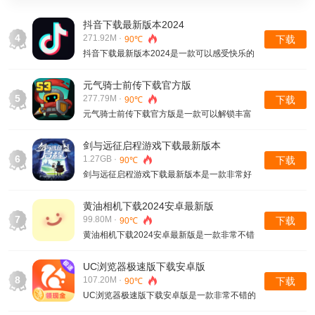
抖音下载最新版本2024
4
271.92M ·
下载
90℃
抖音下载最新版本2024是一款可以感受快乐的
短视频软件，这里的功能非常强大，收集的视
频资源非常丰富，用户们可以在这里自己发送
元气骑士前传下载官方版
内容分享，让更多用户都可以观看，并且这里
5
277.79M ·
下载
90℃
的内容还能进行搜索查找，这里有引擎搜索工
元气骑士前传下载官方版是一款可以解锁丰富
具，不需要完整输入就有相关内容呈现
挑战的像素风动作游戏，这里可以解锁的角色
非常丰富，不同的职业都有不同的属性，而且
剑与远征启程游戏下载最新版本
在游戏中，这里的职业到达一定的等级后还能
6
1.27GB ·
下载
90℃
进行混合，形成一个新的职业，在对战中的战
剑与远征启程游戏下载最新版本是一款非常好
斗力也是非常强悍的
玩的冒险类游戏，在这里可以探索的区域非常
丰富，玩家们可以解锁不同的路线，都有不同
黄油相机下载2024安卓最新版
的挑战玩法，剧情玩法，进行一定的操作将其
7
99.80M ·
下载
90℃
完成，就可以获取丰富的奖励，而且这里推出
黄油相机下载2024安卓最新版是一款非常不错
的英雄非常丰富，
的拍照软件，用户们可以选择不同的滤镜模式
拍出不同风格的图片，这里的类型非常丰富，
UC浏览器极速版下载安卓版
可以直接解锁，当然，还有的需要进行氪金解
8
107.20M ·
下载
90℃
锁，呈现出自己不同的美。在这里拍摄完成
UC浏览器极速版下载安卓版是一款非常不错的
后，还能进行P图，
搜索软件，这里可以查找任何内容，各种需要