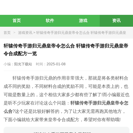
首页
软件
游戏
资讯
首页
>
游戏资讯
> 轩辕传奇手游归元鼎皇帝令怎么合 轩辕传奇手游归元鼎皇
帝令合成配方一览
轩辕传奇手游归元鼎皇帝令怎么合 轩辕传奇手游归元鼎皇帝
令合成配方一览
小编：
阳光下载站
时间：
2025-01-08
轩辕传奇手游归元鼎的作用非常强大，那就是将各类材料合
成不同的奖励，不同材料合成的奖励不同，可能是本质上的，也
可能是数量上的，这个相信大家多少都有些了解了!而小编最近也
是听不少玩家在讨论这么个问题：
轩辕传奇手游归元鼎皇帝令怎
么合
?这个还是比较好解答的，为了让大家无需再跑其他地方，
下面小编就给大家带来皇帝令合成配方，希望对你有帮助哦!