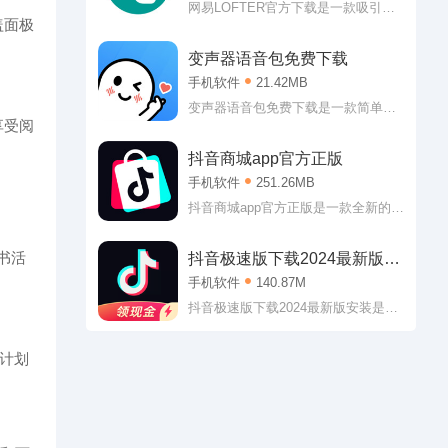
嗯，怎么说的也会有翻唱版本或者是
网易LOFTER官方下载是一款吸引了
盖面极
MV版本的?反正小编的个人收听要求
许多年轻人前来的泛兴趣社区。也就
是基本得到满足了!
是说，网易LOFTER官方下载软件中
变声器语音包免费下载
各位可以轻松找到各种各样的兴趣社
手机软件
21.42MB
区，二次元、影视、旅行等各个领域
的都可以找到，许多志同道合的小伙
变声器语音包免费下载是一款简单有
享受阅
伴在这里等你!
趣的变声辅助软件。变声器语音包免
费下载专门为游戏打造，虽然带着欺
抖音商城app官方正版
骗属性，但是能够让大家的游戏体验
手机软件
251.26MB
直线上升呢!不管是从对局的欢乐程度
上还是从队友的热情方面都是如此，
抖音商城app官方正版是一款全新的实
至于为啥，懂的都懂!
惠的线上购物软件。抖音商城app官方
正版拥有海量的商品可供购买，吃的
书活
抖音极速版下载2024最新版安
喝的玩的用的都有，价格非常实惠，
装
手机软件
140.87M
多种分类让大家可以更好的从中将自
己需要的想要的商品筛选出来，也支
抖音极速版下载2024最新版安装是一
持大家直接进行相关搜索，简单便捷
个可以让用户们感受快乐的视频软
的操作，对于玩转智能机的你来说肯
件，这款软件的体积小，不会占用太
并计划
定没有丝毫难度!
多空间，但是内容非常丰富，各种实
时内容都会推送，用户们可以及时享
受精彩，也支持自己进行拍摄分享，
用户们还能参与评论，找到更多乐趣