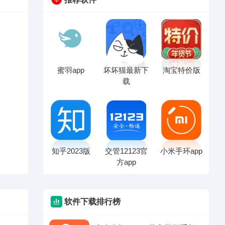
蜜羽app
坏坏猫最新下
淘宝特价版
载
知乎2023版
交管12123官
小米手环app
方app
软件下载排行榜