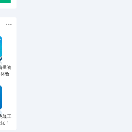
海量资
读体验
克隆工
无忧！