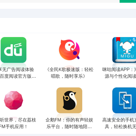
享无广告阅读体验
《全民K歌极速版：轻松
咪咕阅读APP：
百度阅读官方版推
唱歌，随时享乐》
源与个性化阅
荐
听世界，尽在荔枝
企鹅FM：你的有声轻娱
高速安全的手机
FM手机应用！
乐平台，随时随地陪伴
具，轻松换机
你