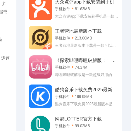
大众点评app下载安装到手机
，并
手机软件
81.63MB
追书
大众点评app下载安装到手机是一款可
以引领大家前往消费的生活服务类应
用。大众点评app下载安装到手机可以
王者营地最新版本下载
让大家了解到附近的可以消费的内
手机软件
213.06MB
特
容，可以是美食，可以是美景，也可
以是看电影什么的!
王者营地最新版本下载是一款可以让
你随时查看个人战绩的辅助软件。王
者营地最新版本下载专门提供王者荣
，迅速
《探索哔哩哔哩破解版：二次
耀的各项服务，查战绩，查攻略、看
元的乐园》
手机软件
74.37M
直播以及游戏公告什么的都能轻松查
看哦!
哔哩哔哩破解版是一款超级好用的二
次元休闲社区，哔哩哔哩破解版2019
内直接登入即可获得大会员权益，各
酷狗音乐下载免费2025最新版
种视频随心看，软件内有着超多二次
本
手机软件
166.98MB
元番剧，可以说是喜欢二次元用户的
福音。感兴趣的朋友欢迎来99seo下
酷狗音乐下载免费2025最新版本是一
载。
款非常优秀的音乐播放类应用。酷狗
音乐下载免费2025最新版本作为当下
网易LOFTER官方下载
最强大的播放平台，可以说用户可以
手机软件
99.02MB
在这里听到任何自己想听的歌曲。