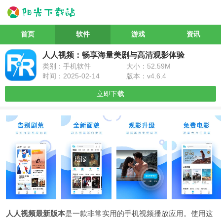
首页
软件
游戏
资讯
人人视频：畅享海量美剧与高清观影体验
类别：手机软件
大小：52.59M
时间：2025-02-14
版本：v4.6.4
立即下载
人人视频最新版本
是一款非常实用的手机视频播放应用。使用这