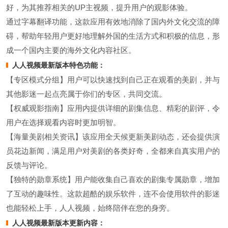
好，为其推荐相关的UP主视频，提升用户的观影体验。
通过字幕翻译功能，这款应用有效地消除了国内外文化交流的障
碍，帮助年轻用户更好地理解外国的生活方式和积极的信息，形
成一个国内主要的海外文化内容社区。
人人视频最新版本特色功能：
【专区模式分组】用户可以快速找到自己正在观看的美剧，并与
其他影迷一起点亮属于你们的专区，共同交流。
【权威观影指南】应用内提供详细的剧集信息、精彩的剧评，令
用户在选择观看内容时更加明智。
【海量美剧相关资讯】该应用全天候更新美剧动态，还会提供演
员花边新闻，满足用户对美剧的各类好奇，全都来自真实用户的
反馈与评论。
【独特的勋章系统】用户能收集自己喜欢的剧集专属勋章，增加
了互动的趣味性。这款超酷的娱乐软件，连不会使用软件的影迷
也能轻松上手，人人视频，始终陪伴在您的身旁。
人人视频最新版本更新内容：