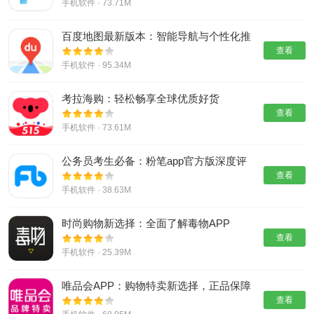
手机软件 · 73.71M
百度地图最新版本：智能导航与个性化推
荐升级
查看
手机软件 · 95.34M
考拉海购：轻松畅享全球优质好货
查看
手机软件 · 73.61M
公务员考生必备：粉笔app官方版深度评
测与功能解析
查看
手机软件 · 38.63M
时尚购物新选择：全面了解毒物APP
查看
手机软件 · 25.39M
唯品会APP：购物特卖新选择，正品保障
享优惠
查看