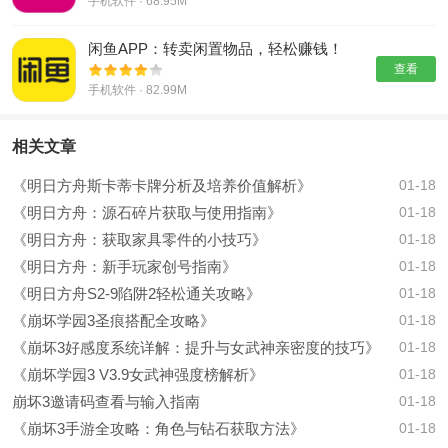
手机软件 · 68.95M
闲鱼APP：转卖闲置物品，轻松赚钱！
查看
手机软件 · 82.99M
相关文章
《明日方舟斯卡蒂卡牌分析及培养价值解析》
01-18
《明日方舟：源石碎片获取与使用指南》
01-18
《明日方舟：获取家具零件的小技巧》
01-18
《明日方舟：新手玩家创号指南》
01-18
《明日方舟S2-9陷阱2轻松通关攻略》
01-18
《崩坏学园3圣痕搭配全攻略》
01-18
《崩坏3好感度系统详解：提升与女武神亲密度的技巧》
01-18
《崩坏学园3 V3.9女武神强度榜解析》
01-18
崩坏3邀请码查看与输入指南
01-18
《崩坏3手游全攻略：角色与钻石获取方法》
01-18