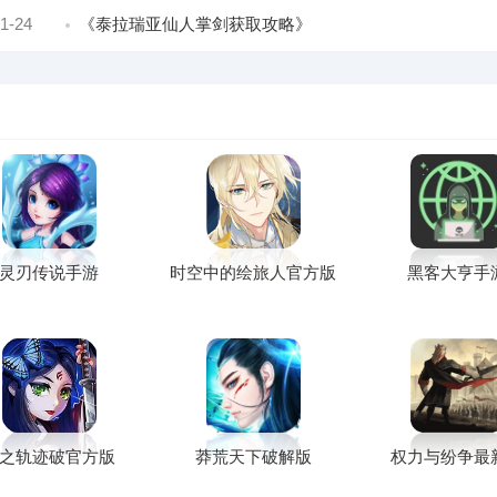
1-24
《泰拉瑞亚仙人掌剑获取攻略》
灵刃传说手游
时空中的绘旅人官方版
黑客大亨手
之轨迹破官方版
莽荒天下破解版
权力与纷争最