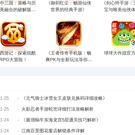
中三国：策略与历
《御剑红尘：畅游仙侠
《剑心吟手游：
美融合的破解版游
世界的经典手游》
宝与唯美仙侠
戏》
西游记：探索炫酷
《王者传奇手机版：畅
球球大作战官
RPG大冒险！
爽PK与全新玩法等你来
战》
1-25
《元气骑士冰雪女王皮肤兑换码详细攻略》
1-25
火影忍者手游蛇兜详细打法攻略解析
1-24
《最强蜗牛东海龙宫5层通关技巧解析》
1-24
江南百景图花窗店解锁条件详解