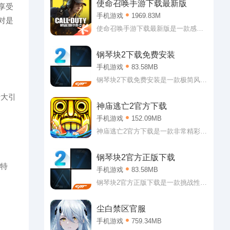
使命召唤手游下载最新版
享受
手机游戏
1969.83M
对是
使命召唤手游下载最新版是一款感受
不同刺激对战的射击类游戏，玩家们
可以在这里感受不同刺激对战，这里
钢琴块2下载免费安装
的场景非常丰富，可以选择不同的角
手机游戏
83.58MB
色体验，在对战中搭配不同的武器，
装备，带来的对战效果非常精彩刺
钢琴块2下载免费安装是一款极简风格
激，而且这里推出的玩法非常丰富
的音乐类手游。钢琴块2下载免费安装
十大引
提供海量歌曲，竖屏下落四键的操作
神庙逃亡2官方下载
方式，让手残党也能轻松上手，这里
手机游戏
152.09MB
的音乐解锁基本是不用钱的，只要你
将前面的关卡挑战到指定分数就行!
神庙逃亡2官方下载是一款非常精彩刺
激的动作冒险游戏。神庙逃亡2官方下
载给大家准备了多个角色可以解锁体
钢琴块2官方正版下载
验，其中还有自带技能的哦，让你可
的特
手机游戏
83.58MB
以更轻松的跑出更好的成绩!当然，除
了角色之外，还有翅膀、坐骑、宠物
钢琴块2官方正版下载是一款挑战性十
等多样内容可以给你带来加成，嗯，
足的音乐演奏游戏。钢琴块2官方正版
还会改变视觉反馈的效果，也就是自
下载采用经典下落四键的操作方式，
尘白禁区官服
带特效，整体来说还不错!
玩家双手可以轻松操作，当然，真正
手机游戏
759.34MB
的大神都是单手操作的，大家也可以