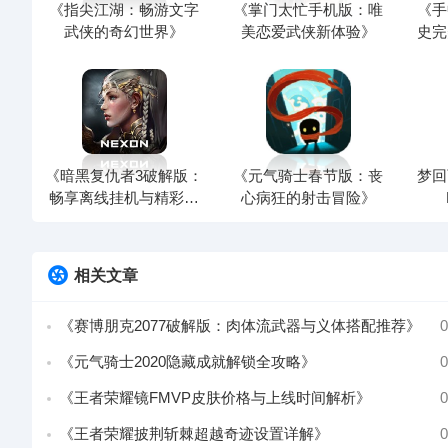
《指尖江湖：畅游文字
《掌门太忙手机版：唯
《手
武侠的奇幻世界》
美恋爱武侠新体验》
史完
《暗黑复仇者3破解版：
《元气骑士春节版：丧
梦回
畅享离线挂机与精彩竞
心病狂的射击冒险》
技》
相关文章
《赛博朋克2077破解版：肉体流武器与义体搭配推荐》
0
《元气骑士2020隐藏成就解锁全攻略》
0
《王者荣耀镜FMVP皮肤价格与上线时间解析》
0
《王者荣耀披荆斩棘超越奇迹设置详解》
0