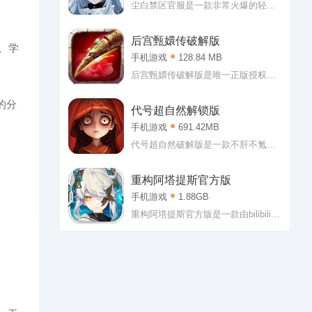
尝试一下哦!
尘白禁区官服是一款非常火爆的轻科
幻TPS枪战射击竞技RPG手游，这款
游戏打造了宏大的游戏世界观，拥有
后宫甄嬛传破解版
、学
跌宕起伏的剧情内容等你来探索，采
手机游戏
128.84 MB
用了高品质的3D建模打造，超多二次
元美少女等你来获取养成。
后宫甄嬛传破解版是唯一正版授权的
一款宫廷争斗的手机游戏，后宫甄嬛
传内购版中玩家为玩家破解了改游戏
的分
代号超自然解锁版
的内购版本，玩家可以免费的在商城
手机游戏
691.42MB
中购买物品与道具，玩家可以快速的
提升自己的实力，喜欢的小伙伴可以
代号超自然破解版是一款不肝不氪的
下载一个来试玩一下。
多人联机欢乐恐怖手游，这款游戏到
处都充满恐怖惊悚的画风，玩家可以
重构阿塔提斯官方版
在这里不断的去冒险战斗，和队友一
手机游戏
1.88GB
起前往神秘区域收集古董，想尽办法
和队友进行合作完成闯关冒险，而在
重构阿塔提斯官方版是一款由bilibili游
游戏中还有各种免费的资源道具可以
戏发行的二次元科幻元素的手机游
供你们使用
戏，在游戏中设计了众多二次元美少
女角色，每位角色都是精美立绘，玩
家可以游戏中通过不断的升级来大大
提升每位角色的属性，还可以根据自
己的喜好来搭配合理的阵容，玩法模
式方面也非常丰富。