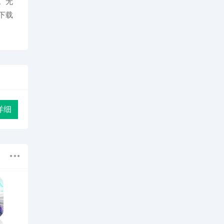
。无
下载
详细