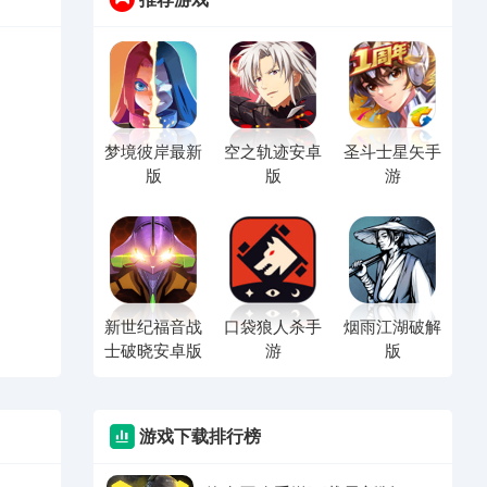
梦境彼岸最新
空之轨迹安卓
圣斗士星矢手
版
版
游
新世纪福音战
口袋狼人杀手
烟雨江湖破解
士破晓安卓版
游
版
游戏下载排行榜