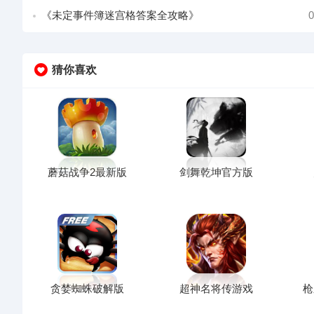
《未定事件簿迷宫格答案全攻略》
0
猜你喜欢
蘑菇战争2最新版
剑舞乾坤官方版
贪婪蜘蛛破解版
超神名将传游戏
枪