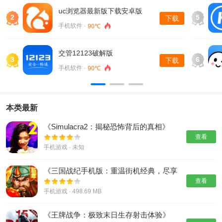
uc浏览器最新版下载安卓版
2
5
下载
手机软件 ·
90℃
交管12123破解版
3
6
下载
手机软件 ·
90℃
本类最新
《Simulacra2：揭秘恐怖背后的真相》
查看
手机游戏 · 未知
《三国战纪手机版：重温街机经典，尽享
割草快感》
查看
手机游戏 · 498.69 MB
《王牌战争：极致末日生存射击体验》