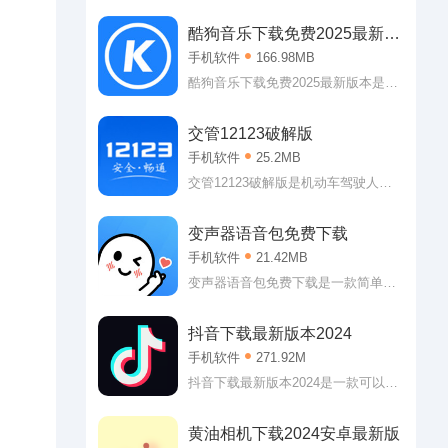
频观看，轻松理解内容
以引领大家前往消费的生活服务类应
用。大众点评app下载安装到手机可以
酷狗音乐下载免费2025最新版
让大家了解到附近的可以消费的内
本
手机软件
166.98MB
容，可以是美食，可以是美景，也可
以是看电影什么的!
酷狗音乐下载免费2025最新版本是一
款非常优秀的音乐播放类应用。酷狗
音乐下载免费2025最新版本作为当下
交管12123破解版
最强大的播放平台，可以说用户可以
手机软件
25.2MB
在这里听到任何自己想听的歌曲。
嗯，怎么说的也会有翻唱版本或者是
交管12123破解版是机动车驾驶人的
MV版本的?反正小编的个人收听要求
小管家。交管12123破解版轻松在线
是基本得到满足了!
办理，各类机动车违章，在线缴交各
变声器语音包免费下载
类罚款。驾驶证到期了，不要紧交管
手机软件
21.42MB
12123破解版轻松一键申请年审。交
管12123破解版还能一键报考。喜欢
变声器语音包免费下载是一款简单有
的小伙伴，快来下载试试吧。
趣的变声辅助软件。变声器语音包免
费下载专门为游戏打造，虽然带着欺
抖音下载最新版本2024
骗属性，但是能够让大家的游戏体验
手机软件
271.92M
直线上升呢!不管是从对局的欢乐程度
上还是从队友的热情方面都是如此，
抖音下载最新版本2024是一款可以感
至于为啥，懂的都懂!
受快乐的短视频软件，这里的功能非
常强大，收集的视频资源非常丰富，
黄油相机下载2024安卓最新版
用户们可以在这里自己发送内容分