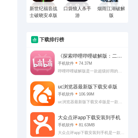
新世纪福音战
口袋狼人杀手
烟雨江湖破解
士破晓安卓版
游
版
下载排行榜
《探索哔哩哔哩破解版：二次
元的乐园》
手机软件
74.37M
哔哩哔哩破解版是一款超级好用的二
次元休闲社区，哔哩哔哩破解版2019
内直接登入即可获得大会员权益，各
uc浏览器最新版下载安卓版
种视频随心看，软件内有着超多二次
手机软件
106.99M
元番剧，可以说是喜欢二次元用户的
福音。感兴趣的朋友欢迎来99seo下
uc浏览器最新版下载安卓版是一款非
载。
常不错的搜索软件，这里可以帮助用
户们解答丰富的问题，可以直接在搜
大众点评app下载安装到手机
索框中查找，轻松发现答案，而且在
手机软件
81.63MB
这里的答案呈现可以通过不同的方
式，这里有网页文本，也可以通过视
大众点评app下载安装到手机是一款可