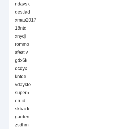
ndaysk
destlad
xmas2017
18ntd
xnydj
rommo
sfestiv
gdx6k
dcdyx
kntqe
vdaykle
super5
druid
skback
garden
zsdhm