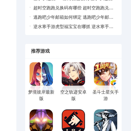
S13炼丹蔚阵容推荐
超时空跑跑兑换码有哪些 超时空跑跑兑换
码大全最新汇总
逃跑吧少年邮箱如何绑定 逃跑吧少年邮箱
绑定教程
逆水寒手游虎型福宝宝在哪抓 逆水寒手游
2.2.3虎型福宝宝上线时间
推荐游戏
梦境彼岸最新
空之轨迹安卓
圣斗士星矢手
版
版
游