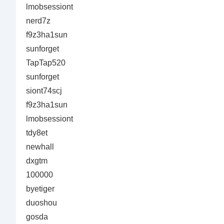
lmobsessiont
nеrd7z
f9z3ha1sun
sunforget
TapTap520
sunforget
siont74scj
f9z3ha1sun
lmobsessiont
tdy8et
newhall
dxgtm
100000
byetiger
duoshou
gosda