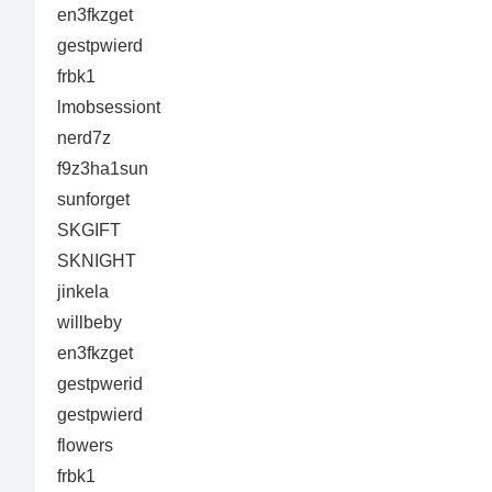
en3fkzget
gestpwierd
frbk1
lmobsessiont
nerd7z
f9z3ha1sun
sunforget
SKGIFT
SKNIGHT
jіnkеlа
willbeby
en3fkzget
gestpwerid
gestpwierd
flowers
frbk1