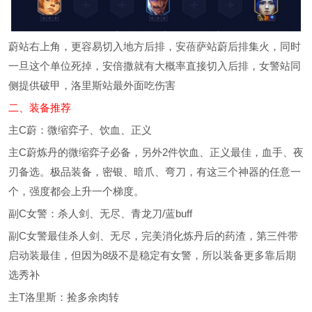
蔚站右上角，更容易切入地方后排，安蓓萨站蔚后排集火，同时
一旦这个单位死掉，安倍撒就有大概率直接切入后排，女警站同
侧提供破甲，洛里斯站最外面吃伤害
二、装备推荐
主C蔚：微缩弈子、饮血、正义
主C蔚炼丹的微缩弈子必备，另外2件饮血、正义最佳，血手、夜
刃备选。极品装备，密银、暗爪、弯刀，有这三个神器的任意一
个，强度都会上升一个梯度。
副C女警：杀人剑、无尽、青龙刀/蓝buff
副C女警最佳杀人剑、无尽，完美消化炼丹后的药渣，第三件带
启动装最佳，但因为8级不是稳定有女警，所以装备更多靠后期
选秀补
主T洛里斯：捡多余肉转