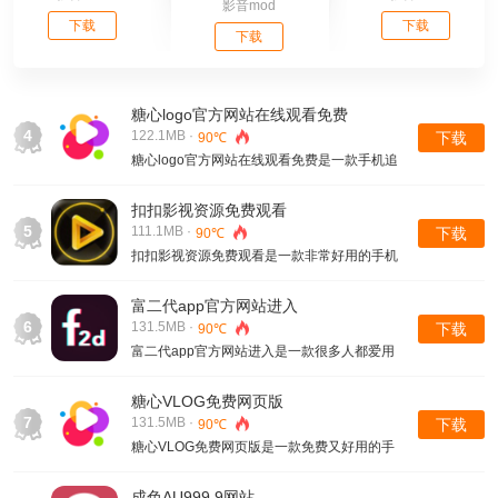
影音mod
下载
下载
下载
糖心logo官方网站在线观看免费
4
122.1MB ·
下载
90℃
糖心logo官方网站在线观看免费是一款手机追
剧非常方便的视频软件，有了这款软件，让你
随时随地都可以在手机上看片追剧，不用再受
扣扣影视资源免费观看
网络的束缚。
5
111.1MB ·
下载
90℃
扣扣影视资源免费观看是一款非常好用的手机
免费看片软件，在这款软件中，你可以轻松收
看到各种精彩有趣的影片视频资源，国内外各
富二代app官方网站进入
种题材的作品，这里都有收录
6
131.5MB ·
下载
90℃
富二代app官方网站进入是一款很多人都爱用
的免费看片软件，这款软件拥有国内外众多题
材的影片资源，无论是热门的电视剧、备受瞩
糖心VLOG免费网页版
目的综艺节目，还是深受喜爱的动漫作品，都
7
131.5MB ·
下载
90℃
能在这里找到。
糖心VLOG免费网页版是一款免费又好用的手
机在线看片软件，在这款精心打造的软件中，
汇聚了成千上万部优质视频资源，它们都是经
成色AU999.9网站