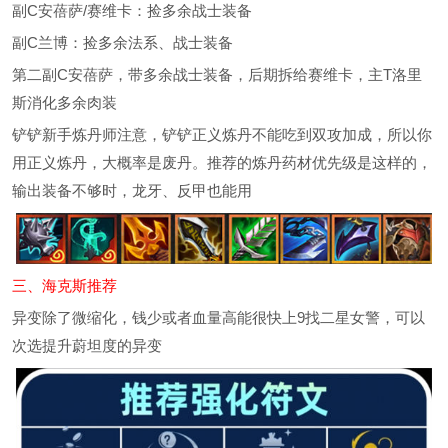
副C安蓓萨/赛维卡：捡多余战士装备
副C兰博：捡多余法系、战士装备
第二副C安蓓萨，带多余战士装备，后期拆给赛维卡，主T洛里
斯消化多余肉装
铲铲新手炼丹师注意，铲铲正义炼丹不能吃到双攻加成，所以你
用正义炼丹，大概率是废丹。推荐的炼丹药材优先级是这样的，
输出装备不够时，龙牙、反甲也能用
三、海克斯推荐
异变除了微缩化，钱少或者血量高能很快上9找二星女警，可以
次选提升蔚坦度的异变