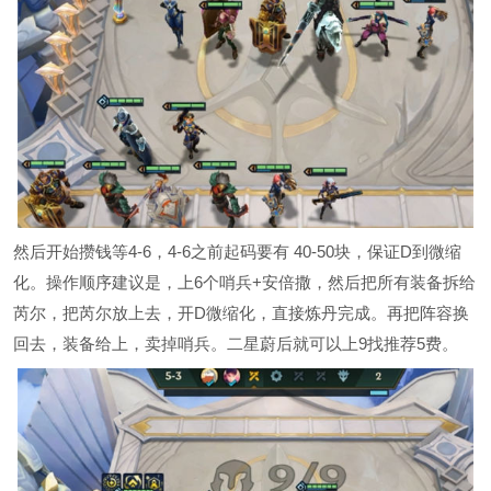
然后开始攒钱等4-6，4-6之前起码要有 40-50块，保证D到微缩
化。操作顺序建议是，上6个哨兵+安倍撒，然后把所有装备拆给
芮尔，把芮尔放上去，开D微缩化，直接炼丹完成。再把阵容换
回去，装备给上，卖掉哨兵。二星蔚后就可以上9找推荐5费。