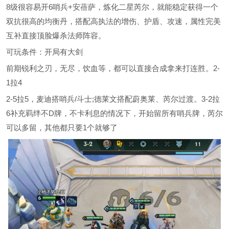
8级很容易开6哨兵+安蓓萨，炼化二星芮尔，就能稳定获得一个
双抗很高的均衡丹，搭配高执法的增伤、护盾、攻速，属性完美
互补直接顶脸爆杀法师阵容。
可玩条件：开局有大剑
前期锐利之刃，无尽，饮血等，都可以直接合成拿来打连胜。2-
1拉4
2-5拉5，麦迪搭哨兵/斗士;德莱文搭配蔚奥莱、芮尔过渡。3-2拉
6补充羁绊不D牌，不卡利息的情况下，开始留所有哨兵牌，芮尔
可以多留，其他都只要1个就够了