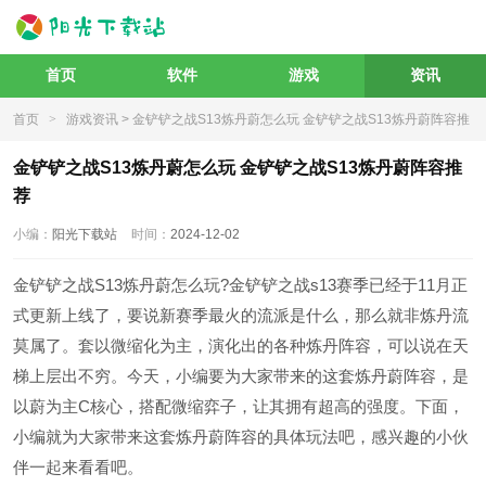
首页
软件
游戏
资讯
首页
>
游戏资讯
> 金铲铲之战S13炼丹蔚怎么玩 金铲铲之战S13炼丹蔚阵容推
荐
金铲铲之战S13炼丹蔚怎么玩 金铲铲之战S13炼丹蔚阵容推
荐
小编：
阳光下载站
时间：
2024-12-02
金铲铲之战S13炼丹蔚怎么玩?金铲铲之战s13赛季已经于11月正
式更新上线了，要说新赛季最火的流派是什么，那么就非炼丹流
莫属了。套以微缩化为主，演化出的各种炼丹阵容，可以说在天
梯上层出不穷。今天，小编要为大家带来的这套炼丹蔚阵容，是
以蔚为主C核心，搭配微缩弈子，让其拥有超高的强度。下面，
小编就为大家带来这套炼丹蔚阵容的具体玩法吧，感兴趣的小伙
伴一起来看看吧。