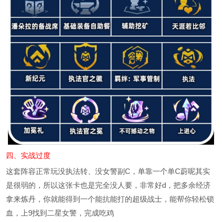
四、实战过度
这套阵容正常玩没执法转、没女警副C，单靠一个单C蔚呢其实
是很弱的，所以这张卡也是完全没人要，非常好d，把多余经济
拿来炼丹，你就能得到一个能抗能打的超级战士，能帮你轻松锁
血，上9找到二星女警，完成吃鸡