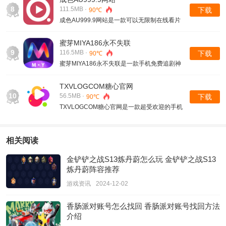
过严格筛选的精品，每一部都能让你沉浸其
8
111.5MB ·
下载
90℃
中，享受观影的乐趣。
成色AU999.9网站是一款可以无限制在线看片
的视频软件，这款软件不仅为用户提供了免费
的视频观看平台，更汇聚了全网的精彩影视剧
蜜芽MIYA186永不失联
资源，让用户在这里轻松发现无数令人着迷的
9
116.5MB ·
下载
90℃
故事。
蜜芽MIYA186永不失联是一款手机免费追剧神
器，为用户提供了前所未有的便利与舒适体
验。这款软件不仅视频资源多，更新速度也非
TXVLOGCOM糖心官网
常快，确保了每日最新、最热门的影视作品都
10
56.5MB ·
下载
90℃
能第一时间呈现在用户眼前
TXVLOGCOM糖心官网是一款超受欢迎的手机
免费视频播放软件，这款软件以其丰富多样的
影片资源吸引了无数用户，国内外各种题材的
影视作品，这里都有收录，轻松满足用户的观
相关阅读
看需求。
金铲铲之战S13炼丹蔚怎么玩 金铲铲之战S13
炼丹蔚阵容推荐
游戏资讯
2024-12-02
香肠派对账号怎么找回 香肠派对账号找回方法
介绍