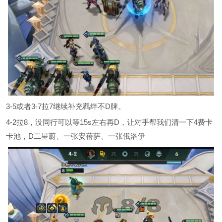
3-5或者3-7拉7继续补充羁绊不D牌。
4-2拉8，没同行可以等15s左右再D，让对手帮我们清一下4费卡
卡池，D二星蔚、一张安蓓萨、一张俄洛伊