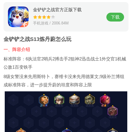
金铲铲之战官方正版下载
下载
手机游戏 / 2006.84M
金铲铲之战S13炼丹蔚怎么玩
一、阵容介绍
标准阵容：6执法官2哨兵2搏击手2狙神2迅击战士1外交官1机械
公敌1百变铁手
8级女警没来先用斯特卜，赛维卡没来先用德莱文;9级补兰博组
成标准阵容，进一步提升蔚的坦度和阵容上限