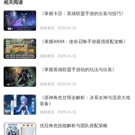
相关阅读
《掌握卡莎：英雄联盟手游的出装与技巧》
游戏资讯
2025-01-31
《掌握AN94：使命召唤手游最强搭配攻略》
游戏资讯
2025-01-31
《掌握英雄联盟手游劫的玩法与出装》
游戏资讯
2025-01-31
《原神角色甘雨全解析：冰系女神与流浪大地
装备》
游戏资讯
2025-01-31
优菈角色技能解析与团队搭配策略