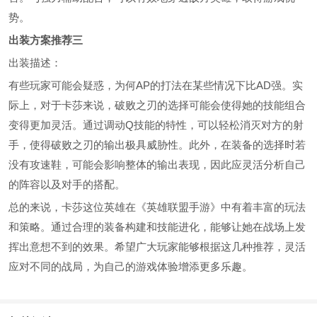
势。
出装方案推荐三
出装描述：
有些玩家可能会疑惑，为何AP的打法在某些情况下比AD强。实
际上，对于卡莎来说，破败之刃的选择可能会使得她的技能组合
变得更加灵活。通过调动Q技能的特性，可以轻松消灭对方的射
手，使得破败之刃的输出极具威胁性。此外，在装备的选择时若
没有攻速鞋，可能会影响整体的输出表现，因此应灵活分析自己
的阵容以及对手的搭配。
总的来说，卡莎这位英雄在《英雄联盟手游》中有着丰富的玩法
和策略。通过合理的装备构建和技能进化，能够让她在战场上发
挥出意想不到的效果。希望广大玩家能够根据这几种推荐，灵活
应对不同的战局，为自己的游戏体验增添更多乐趣。