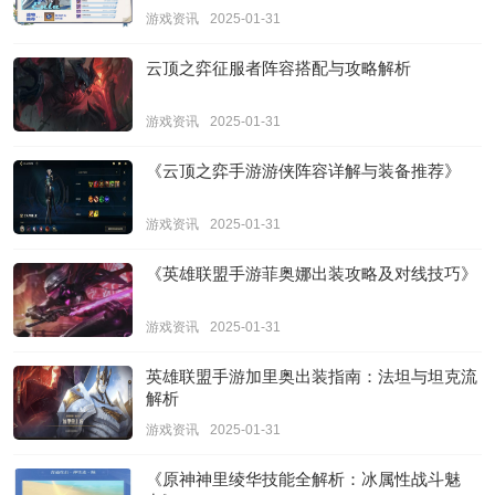
游戏资讯
2025-01-31
云顶之弈征服者阵容搭配与攻略解析
游戏资讯
2025-01-31
《云顶之弈手游游侠阵容详解与装备推荐》
游戏资讯
2025-01-31
《英雄联盟手游菲奥娜出装攻略及对线技巧》
游戏资讯
2025-01-31
英雄联盟手游加里奥出装指南：法坦与坦克流
解析
游戏资讯
2025-01-31
《原神神里绫华技能全解析：冰属性战斗魅