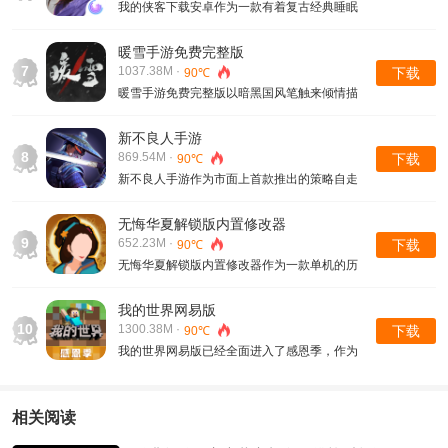
验，挂机离线.......
我的侠客下载安卓作为一款有着复古经典睡眠
游戏画风的角色扮演手游，让来到我的侠客下
载安卓这里的玩家耳目一新眼前一亮。成全了
暖雪手游免费完整版
一众玩家梦寐以求的江湖探索梦，人人都可以
7
1037.38M ·
下载
90℃
从中解锁得.......
暖雪手游免费完整版以暗黑国风笔触来倾情描
绘刻画出了一场极致的视觉盛宴，丰富的流派
可供玩家一一选择，具有极高的自由度每一位
新不良人手游
玩家都能感受千万种搭配组合形式，酣畅淋漓
8
869.54M ·
下载
90℃
怎一个爽字.......
新不良人手游作为市面上首款推出的策略自走
棋卡牌养成玩法的手游，让不少玩家心动不已
纷纷进入到这个不一样的不良人游戏世界中，
无悔华夏解锁版内置修改器
新不良人手游时不时还会上线一些新的角色来
9
652.23M ·
下载
90℃
增添新鲜.......
无悔华夏解锁版内置修改器作为一款单机的历
史权谋模拟经营的策略手游，宣扬了传统的华
夏文化历史，无悔华夏解锁版内置修改器这里
我的世界网易版
不止有三国时代，不间断推出开放了各个历史
10
1300.38M ·
下载
90℃
朝代，重现.......
我的世界网易版已经全面进入了感恩季，作为
一款风靡了全球各地的3D创意沙盒手游，借助
于高度的开放自由度玩法深得人心，玩家们或
可以选择自己单人体验，或可以多人联机一起
相关阅读
玩，在这个随........