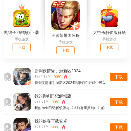
割绳子2解锁版下载
太空杀解锁版解锁
王者荣耀国际服
手机游戏
手机游戏
免费无限道具
全部皮肤
手机游戏
下载
下载
下载
新剑侠情缘手游新区2024
4
1974.12M ·
下载
90℃
新剑侠情缘手游新区2024玩家们在游戏中可以
参与夺宝奇兵，赢取大量夺宝奖励，众多丰富
的豪华礼包，还有玩家们升级奖励，都等你来
我的御剑日记解锁版
游戏中领取使用。游戏里面打造了十年经典的
5
677.61M ·
下载
90℃
玩法.....
我的御剑日记解锁版与《从前有座灵剑山》的
爆笑惊喜联动正在火热开启当中，深得一众年
轻玩家的喜欢，我的御剑日记解锁版告别了传
我的侠客下载安卓
统形式的修真玩法，采用了创新的修真之旅体
6
868.98M ·
下载
90℃