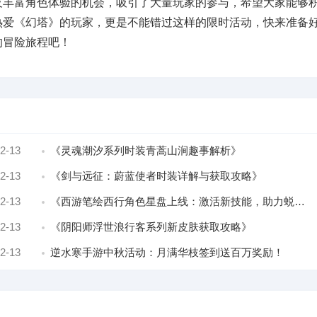
丰富角色体验的机会，吸引了大量玩家的参与，希望大家能够
热爱《幻塔》的玩家，更是不能错过这样的限时活动，快来准备
的冒险旅程吧！
2-13
《灵魂潮汐系列时装青蒿山涧趣事解析》
2-13
《剑与远征：蔚蓝使者时装详解与获取攻略》
2-13
《西游笔绘西行角色星盘上线：激活新技能，助力蜕变！》
2-13
《阴阳师浮世浪行客系列新皮肤获取攻略》
2-13
逆水寒手游中秋活动：月满华枝签到送百万奖励！