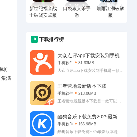
新世纪福音战
口袋狼人杀手
烟雨江湖破解
士破晓安卓版
游
版
下载排行榜
大众点评app下载安装到手机
手机软件
81.63MB
率将
大众点评app下载安装到手机是一款可
以引领大家前往消费的生活服务类应
。集满
用。大众点评app下载安装到手机可以
王者营地最新版本下载
让大家了解到附近的可以消费的内
手机软件
213.06MB
容，可以是美食，可以是美景，也可
以是看电影什么的!
王者营地最新版本下载是一款可以让
你随时查看个人战绩的辅助软件。王
者营地最新版本下载专门提供王者荣
酷狗音乐下载免费2025最新版
耀的各项服务，查战绩，查攻略、看
本
手机软件
166.98MB
直播以及游戏公告什么的都能轻松查
看哦!
酷狗音乐下载免费2025最新版本是一