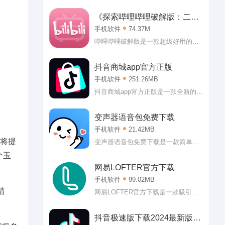
款非常优秀的音乐播放类应用。酷狗
音乐下载免费2025最新版本作为当下
《探索哔哩哔哩破解版：二次
最强大的播放平台，可以说用户可以
元的乐园》
手机软件
74.37M
在这里听到任何自己想听的歌曲。
嗯，怎么说的也会有翻唱版本或者是
哔哩哔哩破解版是一款超级好用的二
MV版本的?反正小编的个人收听要求
次元休闲社区，哔哩哔哩破解版2019
是基本得到满足了!
内直接登入即可获得大会员权益，各
抖音商城app官方正版
种视频随心看，软件内有着超多二次
手机软件
251.26MB
元番剧，可以说是喜欢二次元用户的
福音。感兴趣的朋友欢迎来99seo下
抖音商城app官方正版是一款全新的实
载。
惠的线上购物软件。抖音商城app官方
正版拥有海量的商品可供购买，吃的
变声器语音包免费下载
喝的玩的用的都有，价格非常实惠，
手机软件
21.42MB
多种分类让大家可以更好的从中将自
样将提
己需要的想要的商品筛选出来，也支
变声器语音包免费下载是一款简单有
持大家直接进行相关搜索，简单便捷
趣的变声辅助软件。变声器语音包免
个玉
的操作，对于玩转智能机的你来说肯
费下载专门为游戏打造，虽然带着欺
网易LOFTER官方下载
定没有丝毫难度!
骗属性，但是能够让大家的游戏体验
手机软件
99.02MB
直线上升呢!不管是从对局的欢乐程度
精
上还是从队友的热情方面都是如此，
网易LOFTER官方下载是一款吸引了
至于为啥，懂的都懂!
许多年轻人前来的泛兴趣社区。也就
是说，网易LOFTER官方下载软件中
抖音极速版下载2024最新版安
各位可以轻松找到各种各样的兴趣社