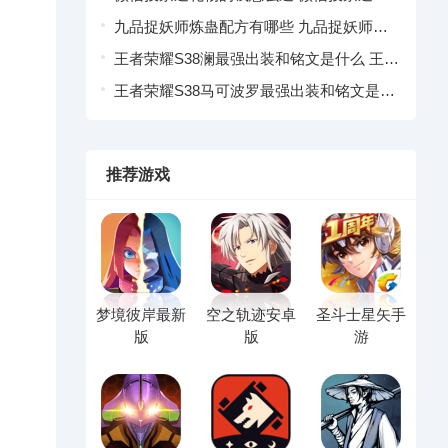
物退款操作指引
九品捉妖师炼蛊配方有哪些 九品捉妖师炼
蛊配方大全一览
王者荣耀S38澜最强出装和铭文是什么 王者
荣耀澜S38赛季出装铭文推荐
王者荣耀S38马可波罗最强出装和铭文是什
么 王者荣耀马可波罗S38赛季出装铭文推荐
推荐游戏
梦境彼岸最新
空之轨迹安卓
圣斗士星矢手
版
版
游