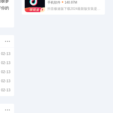
积极参
装
手机软件
140.87M
区，二次元、影视、旅行等各个领域
好你的
的都可以找到，许多志同道合的小伙
抖音极速版下载2024最新版安装是一
伴在这里等你!
个可以让用户们感受快乐的视频软
件，这款软件的体积小，不会占用太
多空间，但是内容非常丰富，各种实
时内容都会推送，用户们可以及时享
受精彩，也支持自己进行拍摄分享，
用户们还能参与评论，找到更多乐趣
02-13
02-13
02-13
02-13
02-13