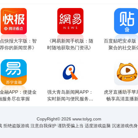
点快报大字版：智
《网易新闻手机版：随
百度贴吧安卓版
荐你的新闻世界》
时随地获取热门资讯》
聚合的社交新
金融APP：便捷金
强大青岛新闻网APP：
虎牙直播助手苹
融服务尽在掌握
实时新闻与便民服务完
畅享高清直播
美融合
CopyRight©
2026
www.tolyg.com
 拒绝盗版游戏 注意自我保护 谨防受骗上当 适度游戏益脑 沉迷游戏伤身