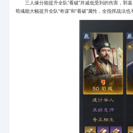
三人缘分能提升全队“看破”并减低受到的伤害，郭嘉【
荀彧能大幅提升全队“奇谋”和“看破”属性，全指挥战法