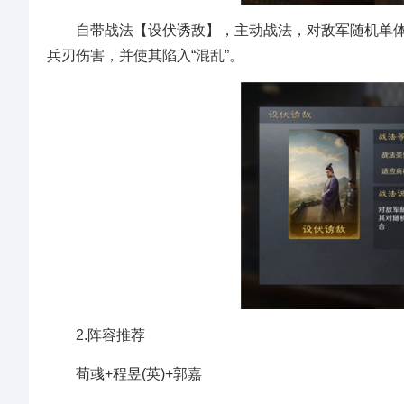
自带战法【设伏诱敌】，主动战法，对敌军随机单体
兵刃伤害，并使其陷入“混乱”。
2.阵容推荐
荀彧+程昱(英)+郭嘉