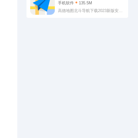
版安装
手机软件
135.5M
高德地图北斗导航下载2023新版安装
带给小伙伴专业方便的手机地图的软
件呢, 这款导航的准确率非常的高呢,
而且非常的省油呢