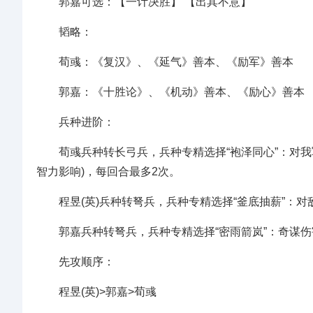
郭嘉可选：【一计决胜】 【出其不意】
韬略：
荀彧：《复汉》、《延气》善本、《励军》善本
郭嘉：《十胜论》、《机动》善本、《励心》善本
兵种进阶：
荀彧兵种转长弓兵，兵种专精选择“袍泽同心”：对我军
智力影响)，每回合最多2次。
程昱(英)兵种转弩兵，兵种专精选择“釜底抽薪”：对
郭嘉兵种转弩兵，兵种专精选择“密雨箭岚”：奇谋伤
先攻顺序：
程昱(英)>郭嘉>荀彧