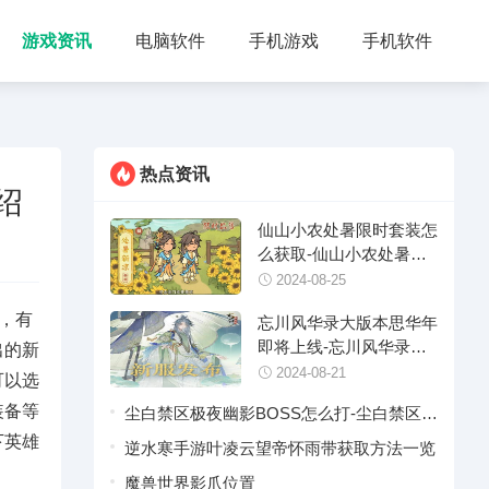
游戏资讯
电脑软件
手机游戏
手机软件
热点资讯
绍
仙山小农处暑限时套装怎
么获取-仙山小农处暑限
时套装获取介绍
2024-08-25
，有
忘川风华录大版本思华年
即将上线-忘川风华录大
出的新
版本思华年上线时间分享
2024-08-21
可以选
介绍
装备等
尘白禁区极夜幽影BOSS怎么打-尘白禁区极
下英雄
夜幽影BOSS情报
逆水寒手游叶凌云望帝怀雨带获取方法一览
魔兽世界影爪位置