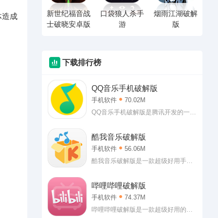
新世纪福音战
口袋狼人杀手
烟雨江湖破解
体造成
士破晓安卓版
游
版
下载排行榜
QQ音乐手机破解版
手机软件
70.02M
QQ音乐手机破解版是腾讯开发的一款
非常热门的音乐播放软件，QQ音乐完
美破解版软件内破解了绿钻限制，用
酷我音乐破解版
户登入即可享受最高级的vip特权，各
手机软件
56.06M
种付费歌曲、vip歌曲随意收听。而且
还可以直接下载到手机上非常的方
酷我音乐破解版是一款超级好用手机
便。赶快下载这款软件试试看吧。
音乐播放器，现在市面上许多音乐播
放器都非常好用但是基本上都要开通
哔哩哔哩破解版
会员之类的，酷我音乐最新破解版就
手机软件
74.37M
无需会员可以听到高品质音乐，而且
也可以听其他那些需要收费的歌曲，
哔哩哔哩破解版是一款超级好用的二