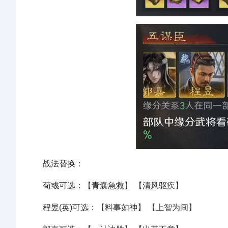
战法替换：
荀彧可选：【青囊急救】 【清风驱疾】
程昱(英)可选：【料事如神】 【上智为间】