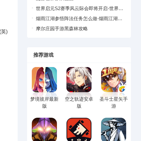
世界启元S2赛季风云际会即将开启-世界启
元S2赛季风云际会开启时间分享介绍
烟雨江湖参悟阵法任务怎么做-烟雨江湖参
悟阵法任务攻略
摩尔庄园手游黑森林攻略
英)
推荐游戏
梦境彼岸最新
空之轨迹安卓
圣斗士星矢手
版
版
游