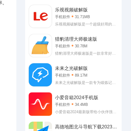
非常的好用。
次元休闲社区，哔哩哔哩破解版2019
率。
内直接登入即可获得大会员权益，各
乐视视频破解版
种视频随心看，软件内有着超多二次
手机软件
31.71MB
元番剧，可以说是喜欢二次元用户的
福音。感兴趣的朋友欢迎来99seo下
乐视视频破解版是一个超级好用的手
载。
机影视播放器，乐视视频破解版百度
云是从百度云盘中找来的资源，
猎豹清理大师极速版
99seo提供给用户下载，软件内可以
手机软件
30.78M
看到超级多热播电影、电视剧，而且
都是完全免费，如最近大火的庆余
猎豹清理大师极速版是一款非常好用
年，软件内已经可以看全集了。赶快
的手机清理软件，猎豹清理大师2019
下载试试。
最新版下载这个版本内有着超级多实
未来之光破解版
用的功能，最重要的功能就是可以清
手机软件
89.17M
理手机上的缓存垃圾，还有一些下载
软件是捆绑到的流氓软件也可以强力
未来之光破解版是一款专为锻炼记忆
卸载。赶快下载试试吧。
力专注力等所研发的手机app软件，在
未来之光中有着多款脑力锻炼游戏与
小爱音箱2024手机版
冥想平静音乐来进行科学与趣味性的
手机软件
34.4MB
大脑训练。现在就赶紧来优化下载站
下载未来之光来体验一下吧。
小爱音箱2024最新版带给小伙伴强大
的用户的了解的体验内容让小伙伴十
分的心动和喜欢呢，全面的能力让小
高德地图北斗导航下载2023新
伙伴非常的心动和喜欢呢