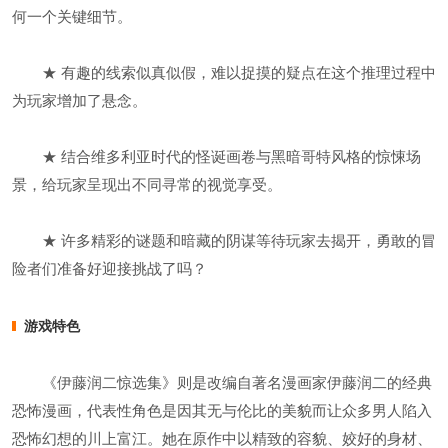
何一个关键细节。
★ 有趣的线索似真似假，难以捉摸的疑点在这个推理过程中
为玩家增加了悬念。
★ 结合维多利亚时代的怪诞画卷与黑暗哥特风格的惊悚场
景，给玩家呈现出不同寻常的视觉享受。
★ 许多精彩的谜题和暗藏的阴谋等待玩家去揭开，勇敢的冒
险者们准备好迎接挑战了吗？
游戏特色
《伊藤润二惊选集》则是改编自著名漫画家伊藤润二的经典
恐怖漫画，代表性角色是因其无与伦比的美貌而让众多男人陷入
恐怖幻想的川上富江。她在原作中以精致的容貌、姣好的身材、