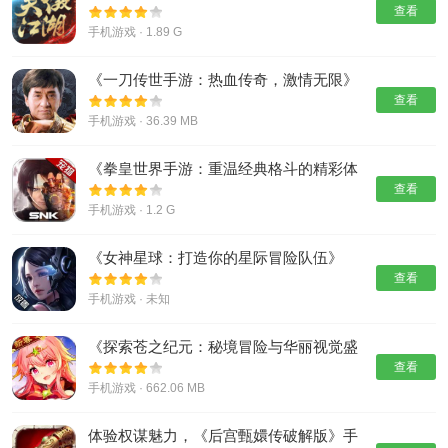
验》
查看
手机游戏 · 1.89 G
《一刀传世手游：热血传奇，激情无限》
查看
手机游戏 · 36.39 MB
《拳皇世界手游：重温经典格斗的精彩体
验》
查看
手机游戏 · 1.2 G
《女神星球：打造你的星际冒险队伍》
查看
手机游戏 · 未知
《探索苍之纪元：秘境冒险与华丽视觉盛
宴》
查看
手机游戏 · 662.06 MB
体验权谋魅力，《后宫甄嬛传破解版》手