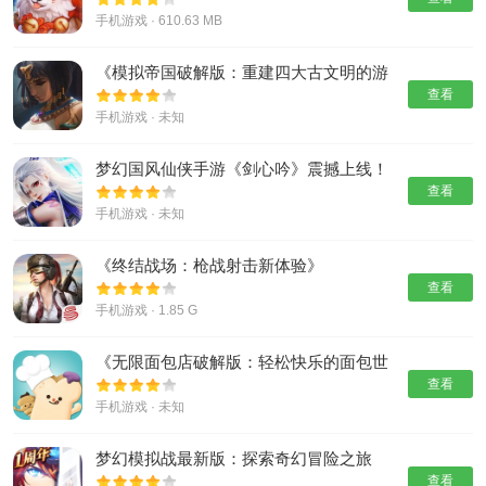
手机游戏 · 610.63 MB
《模拟帝国破解版：重建四大古文明的游
戏乐趣》
查看
手机游戏 · 未知
梦幻国风仙侠手游《剑心吟》震撼上线！
查看
手机游戏 · 未知
《终结战场：枪战射击新体验》
查看
手机游戏 · 1.85 G
《无限面包店破解版：轻松快乐的面包世
界》
查看
手机游戏 · 未知
梦幻模拟战最新版：探索奇幻冒险之旅
查看