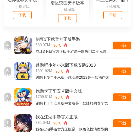
暗区突围安卓版本
手机游戏
手机游戏
载
手机游戏
下载
下载
下载
崩坏3下载官方正版手游
4
689.97M ·
下载
90℃
崩坏3下载官方正版手游是一款热门二次元冒
险类型的手机游戏，在游戏内玩家就可以去感
受到游戏中很多高品质的画面呈现，能够在3D
逃跑吧少年小米版下载安装2023
全景的试图当中去看到崩坏3的这个大世界......
5
1391.92M ·
下载
90℃
逃跑吧少年小米版下载安装2023是一款动作休
闲类型的手机游戏，这款游戏是以非对称类型
的多人在线参与的游戏，玩家在游戏内去扮演
跑跑卡丁车安卓版中文版
的是逃生者，那么作为一名逃生者玩家就要利
6
1759.81M ·
下载
90℃
用躲藏.....
跑跑卡丁车安卓版中文版是一款经典的赛车竞
速类型的手机游戏，在游戏内玩家就会体验到
多样化的玩法，会在比赛的过程中去开启很多
我在江湖手游官方正版
飙车的快乐，会在赛场上和众多选手进行撞
7
381.64M ·
下载
90℃
击.....
我在江湖手游官方正版是一款角色扮演类型的