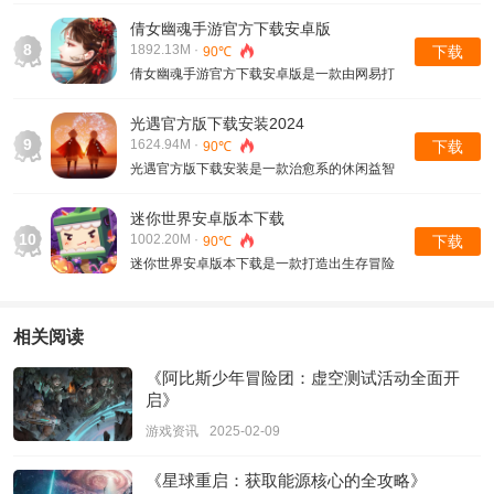
手机游戏，在游戏内挖掘机会去感受很多精彩
的玩法，并且会拥有很多武神试炼都是能够让
倩女幽魂手游官方下载安卓版
玩家去挑战战力的极限，可以去挂机然后刷野
8
1892.13M ·
下载
90℃
怪......
倩女幽魂手游官方下载安卓版是一款由网易打
造的休闲类型的手机游戏，在游戏是打造出一
个清晰唯美风格的主题背景，玩家就会在这个
光遇官方版下载安装2024
世界当中去开启很多主线任务......
9
1624.94M ·
下载
90℃
光遇官方版下载安装是一款治愈系的休闲益智
手游，在游戏内玩家就会开启非常梦幻的冒险
旅程，游戏内会有很多华丽的场景并且会给玩
迷你世界安卓版本下载
家带来视觉上的盛宴，游戏内会有很多经常
10
1002.20M ·
下载
90℃
的.....
迷你世界安卓版本下载是一款打造出生存冒险
类型3D沙盒游戏，在游戏内会玩家就会在这个
庞大的世界当中，去拥有属于自己的冒险旅
程，游戏内不会给到大家过多的限制......
相关阅读
《阿比斯少年冒险团：虚空测试活动全面开
启》
游戏资讯
2025-02-09
《星球重启：获取能源核心的全攻略》