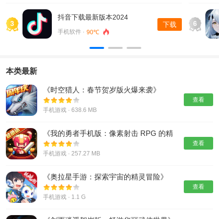
抖音下载最新版本2024
3
6
下载
手机软件 ·
90℃
本类最新
《时空猎人：春节贺岁版火爆来袭》
查看
手机游戏 · 638.6 MB
《我的勇者手机版：像素射击 RPG 的精
彩冒险》
查看
手机游戏 · 257.27 MB
《奥拉星手游：探索宇宙的精灵冒险》
查看
手机游戏 · 1.1 G