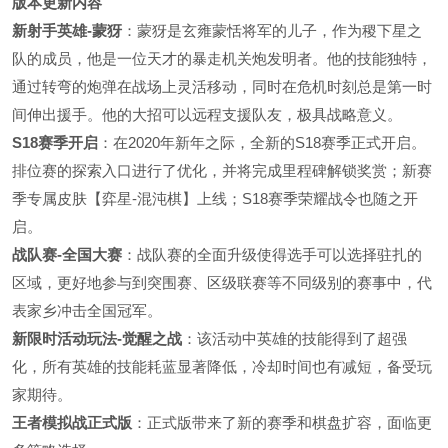
版本更新内容
新射手英雄-蒙犽
：蒙犽是玄雍蒙恬将军的儿子，作为稷下星之
队的成员，他是一位天才的暴走机关炮发明者。他的技能独特，
通过转弯的炮弹在战场上灵活移动，同时在危机时刻总是第一时
间伸出援手。他的大招可以远程支援队友，极具战略意义。
S18赛季开启
：在2020年新年之际，全新的S18赛季正式开启。
排位赛的探索入口进行了优化，并将完成里程碑解锁奖赏；新赛
季专属皮肤【弈星-混沌棋】上线；S18赛季荣耀战令也随之开
启。
战队赛-全国大赛
：战队赛的全面升级使得选手可以选择驻扎的
区域，更好地参与到突围赛、区级联赛等不同级别的赛事中，代
表家乡冲击全国冠军。
新限时活动玩法-觉醒之战
：该活动中英雄的技能得到了超强
化，所有英雄的技能耗蓝显著降低，冷却时间也有减短，备受玩
家期待。
王者模拟战正式版
：正式版带来了新的赛季和棋盘扩容，面临更