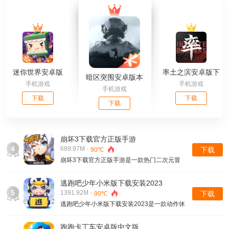
迷你世界安卓版
率土之滨安卓版下
暗区突围安卓版本
手机游戏
手机游戏
载
手机游戏
下载
下载
下载
崩坏3下载官方正版手游
4
689.97M ·
下载
90℃
崩坏3下载官方正版手游是一款热门二次元冒
险类型的手机游戏，在游戏内玩家就可以去感
受到游戏中很多高品质的画面呈现，能够在3D
逃跑吧少年小米版下载安装2023
全景的试图当中去看到崩坏3的这个大世界......
5
1391.92M ·
下载
90℃
逃跑吧少年小米版下载安装2023是一款动作休
闲类型的手机游戏，这款游戏是以非对称类型
的多人在线参与的游戏，玩家在游戏内去扮演
跑跑卡丁车安卓版中文版