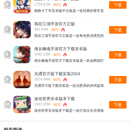
的是逃生者，那么作为一名逃生者玩家就要利
6
1759.81M ·
下载
90℃
用躲藏.....
跑跑卡丁车安卓版中文版是一款经典的赛车竞
速类型的手机游戏，在游戏内玩家就会体验到
多样化的玩法，会在比赛的过程中去开启很多
我在江湖手游官方正版
飙车的快乐，会在赛场上和众多选手进行撞
7
381.64M ·
下载
90℃
击.....
我在江湖手游官方正版是一款角色扮演类型的
手机游戏，在游戏内挖掘机会去感受很多精彩
的玩法，并且会拥有很多武神试炼都是能够让
倩女幽魂手游官方下载安卓版
玩家去挑战战力的极限，可以去挂机然后刷野
8
1892.13M ·
下载
90℃
怪......
倩女幽魂手游官方下载安卓版是一款由网易打
造的休闲类型的手机游戏，在游戏是打造出一
个清晰唯美风格的主题背景，玩家就会在这个
光遇官方版下载安装2024
世界当中去开启很多主线任务......
9
1624.94M ·
下载
90℃
光遇官方版下载安装是一款治愈系的休闲益智
手游，在游戏内玩家就会开启非常梦幻的冒险
旅程，游戏内会有很多华丽的场景并且会给玩
迷你世界安卓版本下载
家带来视觉上的盛宴，游戏内会有很多经常
10
1002.20M ·
下载
90℃
的.....
迷你世界安卓版本下载是一款打造出生存冒险
类型3D沙盒游戏，在游戏内会玩家就会在这个
庞大的世界当中，去拥有属于自己的冒险旅
程，游戏内不会给到大家过多的限制......
相关阅读